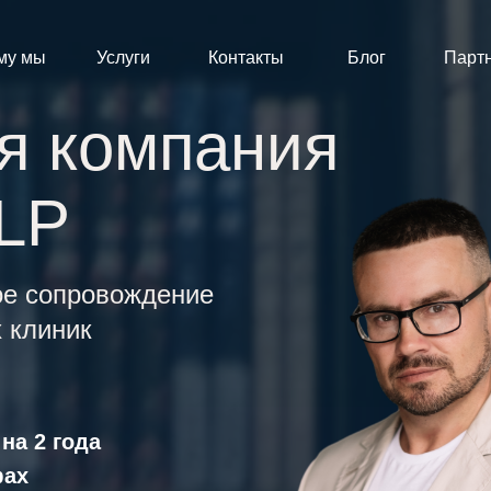
му мы
Услуги
Контакты
Блог
Парт
я компания
LP
ое сопровождение
 клиник
на 2 года
фах