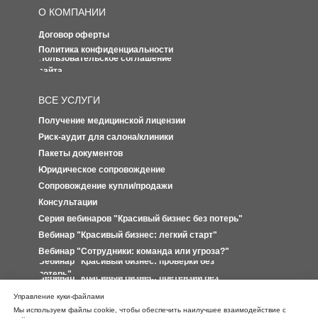
О КОМПАНИИ
Договор оферты
Политика конфиденциальности
Пользовательское соглашение
сайта
ВСЕ УСЛУГИ
Получение медицинской лицензии
Риск-аудит для салона/клиники
Пакеты документов
Юридическое сопровождение
Сопровождение купли/продажи
Консультации
Серия вебинаров "Красивый бизнес без потерь"
Вебинар "Красивый бизнес: легкий старт"
Вебинар "Сотрудники: команда или угроза?"
Вебинар "Красивый бизнес: проверки без
потерь"
Вебинар "Красивый бизнес: претензии без
потерь"
Управление куки-файлами
Иные вебинары
Мы используем файлы cookie, чтобы обеспечить наилучшее взаимодействие с
Для самозанятых