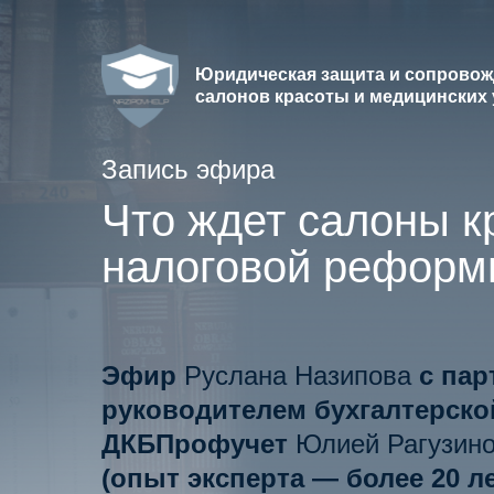
Юридическая защита и сопрово
салонов красоты и медицинских
Запись эфира
Что ждет салоны к
налоговой реформ
Эфир
Руслана Назипова
с пар
руководителем бухгалтерско
ДКБПрофучет
Юлией Рагузин
(опыт эксперта — более 20 ле