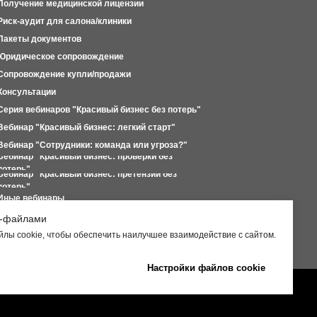
Получение медицинской лицензии
Риск-аудит для салона/клиники
Пакеты документов
Юридическое сопровождение
Сопровождение купли/продажи
Консультации
Серия вебинаров "Красивый бизнес без потерь"
Вебинар "Красивый бизнес: легкий старт"
Вебинар "Сотрудники: команда или угроза?"
Вебинар "Красивый бизнес: проверки без
потерь"
Вебинар "Красивый бизнес: претензии без
потерь"
Иные вебинары
Для самозанятых
и-файлами
Партнерам
лы cookie, чтобы обеспечить наилучшее взаимодействие с сайтом.
Настройки файлов cookie