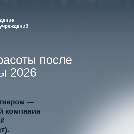
ждение
 учреждений
расоты после
ы 2026
тнером —
й компании
ой
т).