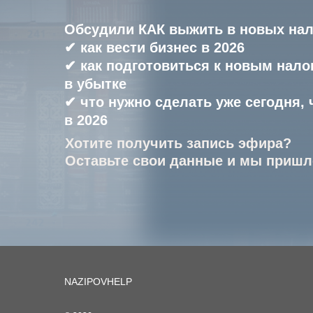
Обсудили КАК выжить в новых нал
✔ как вести бизнес в 2026
✔ как подготовиться к новым налог
в убытке
✔ что нужно сделать уже сегодня,
в 2026
Хотите получить запись эфира?
Оставьте свои данные и мы пришл
NAZIPOVHELP