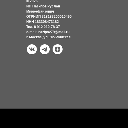
© 2026
ИП Назипов Руслан
Миннефаизович
ОГРНИП 318183200010490
ИНН 183308473182
Тел. 8 912 010-78-37
e-mail: nazipov79@mail.ru
г. Москва, ул. Люблинская